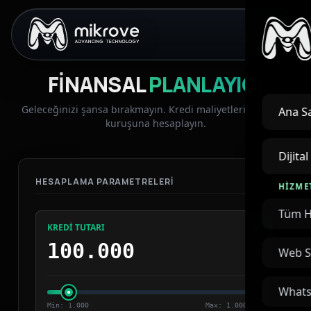
FINANSAL
PLANLAYICI
Geleceğinizi şansa bırakmayın. Kredi maliyetlerini kuruşu
Ana S
kuruşuna hesaplayın.
Dijita
HESAPLAMA PARAMETRELERI
HIZME
Tüm H
KREDI TUTARI
₺
Web S
Whats
Min: 1.000
Max: 1.000.000