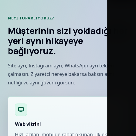
NEYI TOPARLIYORUZ?
Müşterinin sizi yokladığı her
yeri aynı hikayeye
bağlıyoruz.
Site ayrı, Instagram ayrı, WhatsApp ayrı telden
çalmasın. Ziyaretçi nereye bakarsa baksın aynı
netliği ve aynı güveni görsün.
Web vitrini
Hızlı açılan, mobilde rahat okunan, ilk ekranda