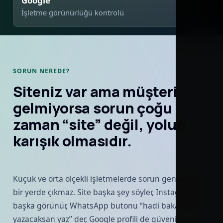
Google
İşletme görünürlüğü kontrolü
SORUN NEREDE?
Siteniz var ama müşteri
gelmiyorsa sorun çoğu
zaman “site” değil, yolun
karışık olmasıdır.
Küçük ve orta ölçekli işletmelerde sorun genelde tek
bir yerde çıkmaz. Site başka şey söyler, Instagram
başka görünür, WhatsApp butonu “hadi bakalım ne
yazacaksan yaz” der, Google profili de güveni