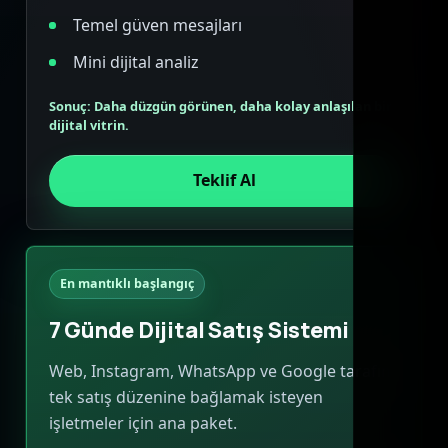
Temel güven mesajları
Mini dijital analiz
Sonuç: Daha düzgün görünen, daha kolay anlaşılan bir
dijital vitrin.
Teklif Al
En mantıklı başlangıç
7 Günde Dijital Satış Sistemi
Web, Instagram, WhatsApp ve Google tarafını
tek satış düzenine bağlamak isteyen
işletmeler için ana paket.