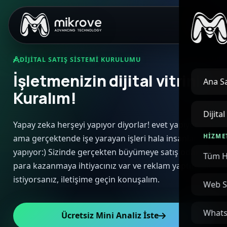
DIJITAL SATIŞ SISTEMI KURULUMU
İşletmenizin dijital vitrini
Ana S
Kuralım!
Dijita
Yapay zeka herşeyi yapıyor diyorlar! evet yapıyor
HIZME
ama gerçektende işe yarayan işleri hala insanlar
yapıyor:) Sizinde gerçekten büyümeye satış odaklı
Tüm H
para kazanmaya ihtiyacınız var ve reklam yaptırmak
istiyorsanız, iletişime geçin konuşalım.
Web S
Whats
Ücretsiz Mini Analiz İste