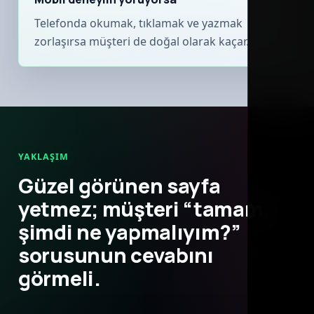
Telefonda okumak, tıklamak ve yazmak
zorlaşırsa müşteri de doğal olarak kaçar.
YAKLAŞIM
Güzel görünen sayfa
yetmez; müşteri “tamam,
şimdi ne yapmalıyım?”
sorusunun cevabını
görmeli.