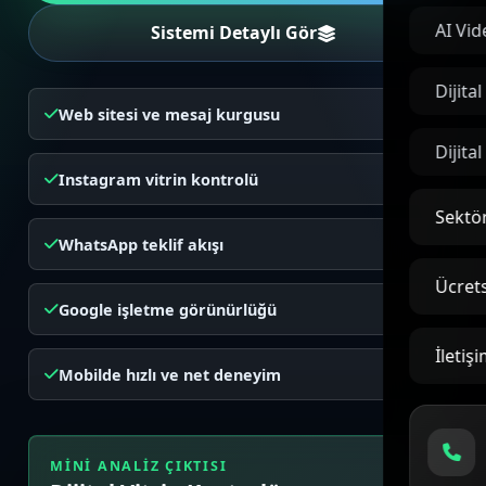
AI Vid
Sistemi Detaylı Gör
Dijita
Web sitesi ve mesaj kurgusu
Dijita
Instagram vitrin kontrolü
Sektör
WhatsApp teklif akışı
Ücrets
Google işletme görünürlüğü
İletiş
Mobilde hızlı ve net deneyim
MINI ANALIZ ÇIKTISI