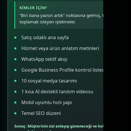
KIMLER IÇIN?
“Biri bana yazsın artık” noktasına gelmiş, talep
toplamak isteyen işletmeler.
Satış odaklı ana sayfa
Hizmet veya ürün anlatım metinleri
WhatsApp teklif akışı
Google Business Profile kontrol listesi
10 sosyal medya tasarımı
1 kısa AI destekli tanıtım videosu
Mobil uyumlu hızlı yapı
Temel SEO düzeni
Sonuç: Müşterinin sizi anlayıp güveneceği ve kolayca