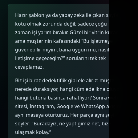
Hazır şablon ya da yapay zeka ile çıkan sayfa
kötü olmak zorunda değil; sadece çoğu
zaman işi yarım bırakır. Güzel bir vitrin kurar
ama müşterinin kafasındaki “Bu işletmeye
güvenebilir miyim, bana uygun mu, nasıl
iletişime geçeceğim?” sorularını tek tek
cevaplamaz.
Biz işi biraz dedektiflik gibi ele alırız: müşteri
nerede duraksıyor, hangi cümlede ikna oluyor,
hangi butona basınca rahatlıyor? Sonra web
sitesi, Instagram, Google ve WhatsApp akışını
aynı masaya oturturuz. Her parça aynı şeyi
söyler: “Buradayız, ne yaptığımız net, bize
ulaşmak kolay.”