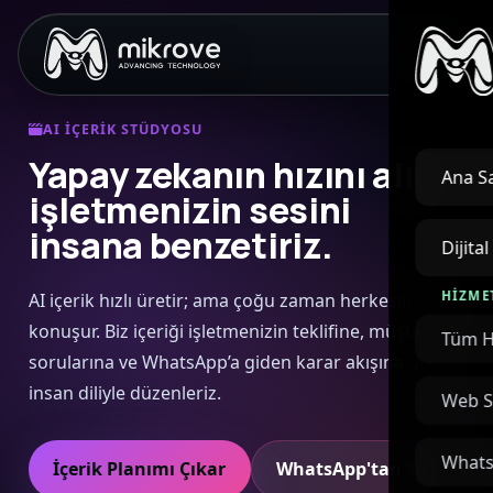
AI IÇERIK STÜDYOSU
Yapay zekanın hızını alır,
Ana S
işletmenizin sesini
insana benzetiriz.
Dijita
HIZME
AI içerik hızlı üretir; ama çoğu zaman herkesinki gibi
konuşur. Biz içeriği işletmenizin teklifine, müşteri
Tüm H
sorularına ve WhatsApp’a giden karar akışına göre
insan diliyle düzenleriz.
Web S
Whats
İçerik Planımı Çıkar
WhatsApp'tan Yaz