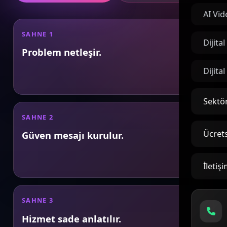
AI Vid
SAHNE 1
Dijita
Problem netleşir.
Dijita
Sektör
SAHNE 2
Ücrets
Güven mesajı kurulur.
İletiş
SAHNE 3
Hizmet sade anlatılır.