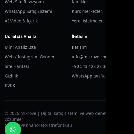
Web Site Revizyonu
Klinikler
WhatsApp Satış Sistemi
Kurs merkezleri
AI Video & İçerik
Yerel işletmeler
Ücretsiz Analiz
İletişim
Mini Analiz İste
İletişim
Web / Instagram Gönder
info@mikrove.com
Site Haritası
+90 543 128 28 30
Gizlilik
WhatsApp'tan Yaz
KVKK
© 2026 mikrove | Dijital satış sistemi ve web deneyimi
çözümleri
Gizlilik
KVKK
nanorator
strafor kutu