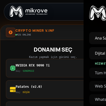
CRYPTO MINER V.INF
RIG ONLINE
Ana S
DONANIM SEÇ
Dijita
Kazım yapmak için gücünü seç.
HIZME
NVIDIA RTX 9090 Ti
⚡ 15.000 TL ⚡
Güç:
SINIRSIZ
Tüm H
HASHING
Web S
Patates (v2.0)
(Bu bir simülasyondu. Ekran kartın
yanmadı, korkma.)
Güç:
DÜŞÜK
Whats