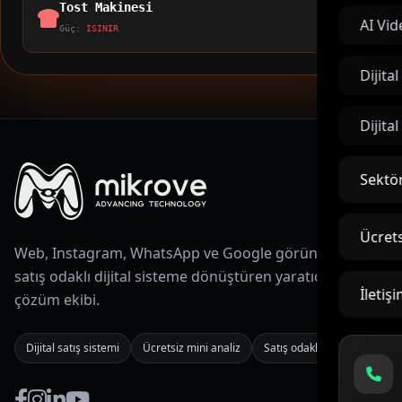
Tost Makinesi
AI Vid
Güç:
ISINIR
Dijita
Dijita
Sektör
Ücrets
Web, Instagram, WhatsApp ve Google görünürlüğünü
satış odaklı dijital sisteme dönüştüren yaratıcı dijital
İletiş
çözüm ekibi.
Dijital satış sistemi
Ücretsiz mini analiz
Satış odaklı vitrin