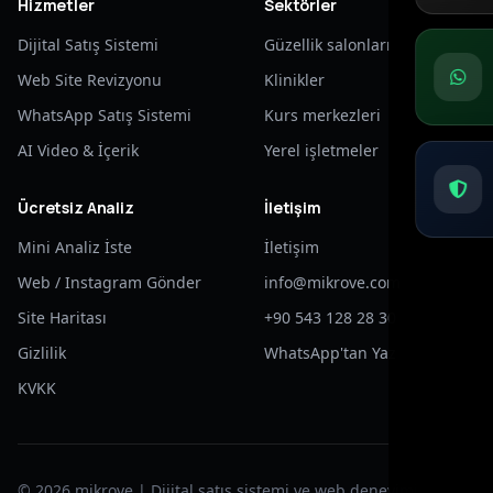
Hizmetler
Sektörler
Dijital Satış Sistemi
Güzellik salonları
Web Site Revizyonu
Klinikler
WhatsApp Satış Sistemi
Kurs merkezleri
AI Video & İçerik
Yerel işletmeler
Ücretsiz Analiz
İletişim
Mini Analiz İste
İletişim
Web / Instagram Gönder
info@mikrove.com
Site Haritası
+90 543 128 28 30
Gizlilik
WhatsApp'tan Yaz
KVKK
© 2026 mikrove | Dijital satış sistemi ve web deneyimi