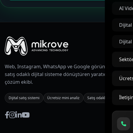
AI Vid
Dijita
Dijita
Sektör
Web, Instagram, WhatsApp ve Google görünürlüğünü
satış odaklı dijital sisteme dönüştüren yaratıcı dijital
Ücrets
çözüm ekibi.
İletiş
Dijital satış sistemi
Ücretsiz mini analiz
Satış odaklı vitrin