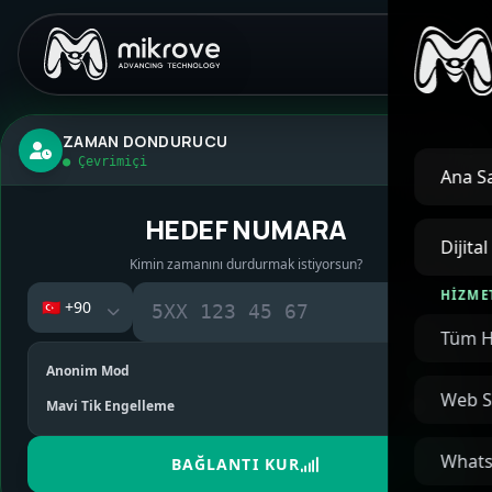
ZAMAN DONDURUCU
● Çevrimiçi
Ana S
HEDEF NUMARA
Dijita
Kimin zamanını durdurmak istiyorsun?
HIZME
Bu sadece bir simülasyon!
ONLINE
Tüm H
Anonim Mod
Web S
Mavi Tik Engelleme
Whats
BAĞLANTI KUR