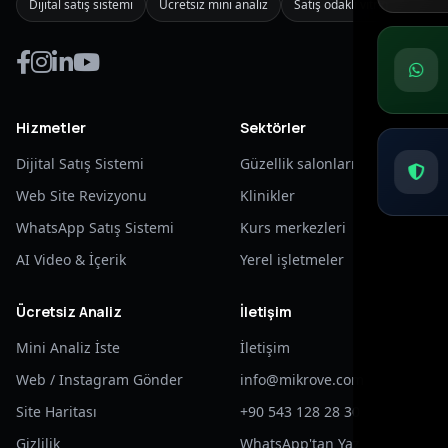
Dijital satış sistemi
Ücretsiz mini analiz
Satış odaklı vitrin
Hizmetler
Sektörler
Dijital Satış Sistemi
Güzellik salonları
Web Site Revizyonu
Klinikler
WhatsApp Satış Sistemi
Kurs merkezleri
AI Video & İçerik
Yerel işletmeler
Ücretsiz Analiz
İletişim
Mini Analiz İste
İletişim
Web / Instagram Gönder
info@mikrove.com
Site Haritası
+90 543 128 28 30
Gizlilik
WhatsApp'tan Yaz