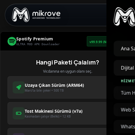
Spotify Premium
v99.9.99 (NASA Edition)
ULTRA MOD APK Downloader
Ana S
Hangi Paketi Çalalım?
Dijita
Vicdanına en uygun olanı seç.
HIZME
YEMEDİN DİMİ?
Uzaya Çıkan Sürüm (ARM64)
Mars'ta bile çeker • 500 TB
Tüm H
Bu Devirde Bedava Mezar
Bile Yok!
Web S
Tost Makinesi Sürümü (v7a)
Kasmadan çalışır (Belki) • 12 KB
Spotify Premium istiyorsan pamuk
eller cebe.
Whats
(Şaka şaka, bu bir simülasyon. Sanatçılar aç kalmasın.)