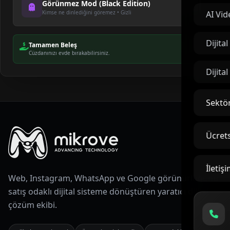
Görünmez Mod (Black Edition)
Kimse ne dinlediğini göremez • Gizli
AI Vid
TAMAM, RADYOYA DÖNÜYORUM
Dijita
Tamamen Beleş
Cüzdanınızı evde bırakabilirsiniz.
Dijita
Sektör
Ücrets
İletiş
Web, Instagram, WhatsApp ve Google görünürlüğünü
satış odaklı dijital sisteme dönüştüren yaratıcı dijital
çözüm ekibi.