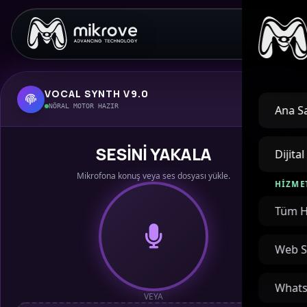
VOCAL SYNTH V9.0
NÖRAL MOTOR HAZIR
Ana S
SESİNİ YAKALA
Dijita
Mikrofona konuş veya ses dosyası yükle.
HIZME
Bu bir simülasyondu!
Tüm H
AI_VOICE
Web S
Whats
VEYA