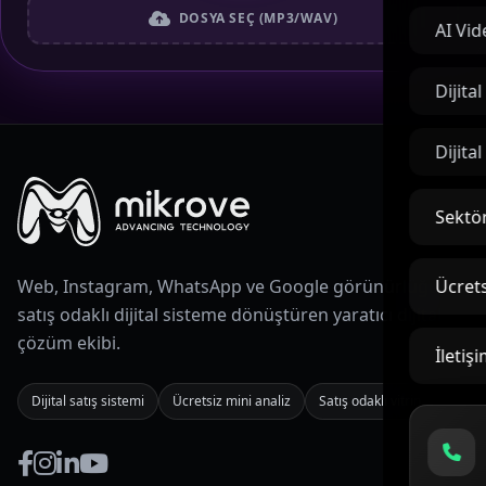
DOSYA SEÇ (MP3/WAV)
AI Vid
Dijita
Dijita
Sektör
Ücrets
Web, Instagram, WhatsApp ve Google görünürlüğünü
satış odaklı dijital sisteme dönüştüren yaratıcı dijital
çözüm ekibi.
İletiş
Dijital satış sistemi
Ücretsiz mini analiz
Satış odaklı vitrin