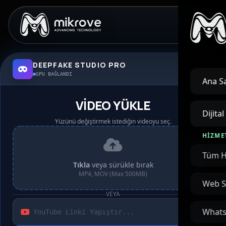
DEEPFAKE STUDIO PRO
GPU BAĞLANDI
Ana S
VİDEO YÜKLE
Dijita
Yüzünü değiştirmek istediğin videoyu seç.
HIZME
Tüm H
DEEP_LE
Bu bir simülasyondu!
Tıkla
veya sürükle bırak
MP4, MOV (Max 500MB)
Web S
VEYA
Whats