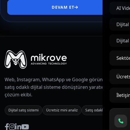
DEVAM ET
AI Vid
Dijita
Dijita
Sektör
Ücrets
Web, Instagram, WhatsApp ve Google görünürlüğünü
satış odaklı dijital sisteme dönüştüren yaratıcı dijital
çözüm ekibi.
İletiş
Dijital satış sistemi
Ücretsiz mini analiz
Satış odaklı vitrin