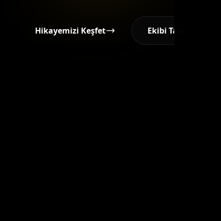
Hikayemizi Keşfet
Ekibi Tanı