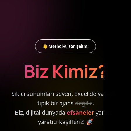
👋 Merhaba, tanışalım!
Biz Kimiz?
Sıkıcı sunumları seven, Excel'de yaşayan
tipik bir ajans
değiliz
.
Biz, dijital dünyada
efsaneler
yaratan
yaratıcı kaşifleriz! 🚀