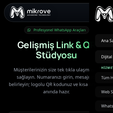
Profesyonel WhatsApp Araçları
Ana S
Gelişmiş Link & QR
Stüdyosu
Dijita
HIZME
Müşterilerinizin size tek tıkla ulaşmasını
sağlayın. Numaranızı girin, mesajınızı
Tüm H
belirleyin; logolu QR kodunuz ve kısa linkiniz
anında hazır.
Web S
Whats