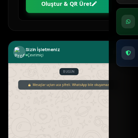
Oluştur & QR Üret
Sizin İşletmeniz
Çevrimiçi
BUGÜN
Mesajlar uçtan uca şifreli. WhatsApp bile okuyamaz.