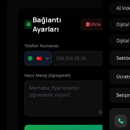
AI Vid
Bağlantı
Dijita
Sıfırla
Ayarları
Dijita
Telefon Numarası
Sektör
Hazır Mesaj (Opsiyonel)
Ücrets
İletiş